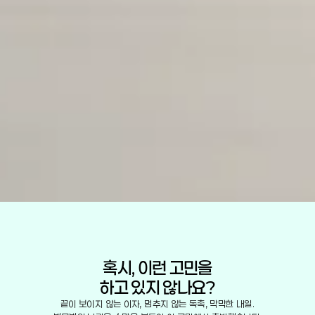
7
6
5
0
4
3
1
0
6
1
0
6
6
3
7
3
7
5
0
6
9
5
3
0
5
9
0
6
9
3
9
2
1
8
5
4
2
4
2
9
1
2
6
9
3
1
7
8
2
1
4
3
3
2
5
3
5
4
9
5
8
5
7
6
5
7
0
7
8
9
2
6
혹시, 이런 고민을
3
9
9
1
8
4
하고 있지 않나요?
5
0
0
2
4
1
끝이 보이지 않는 이자, 멈추지 않는 독촉, 막막한 내일.