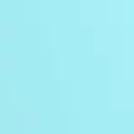
0
0
1
3
4
5
6